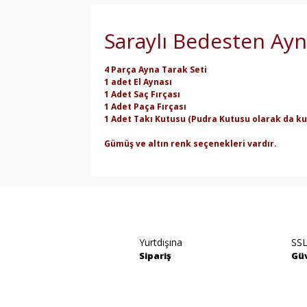
Saraylı Bedesten Ayn
4 Parça Ayna Tarak Seti
1 adet El Aynası
1 Adet Saç Fırçası
1 Adet Paça Fırçası
1 Adet Takı Kutusu (Pudra Kutusu olarak da kul
Gümüş ve altın renk seçenekleri vardır.
Bu ürünün fiyat bilgisi, resim, ürün açıklamala
Görüş ve önerileriniz için teşekkür ederiz.
Ürün resmi kalitesiz, bozuk veya görüntülene
Yurtdışına
SSL
Ürün açıklamasında eksik bilgiler bulunuyor.
Sipariş
Güv
Ürün bilgilerinde hatalar bulunuyor.
Ürün fiyatı diğer sitelerden daha pahalı.
Bu ürüne benzer farklı alternatifler olmalı.