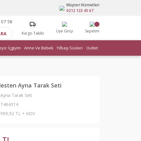
Müşteri Hizmetleri
0212 123 45 67
 07 58
Üye Girişi
Sepetim
ARA
Kargo Takibi
eyiz İçgiyim
Anne Ve Bebek
Yılbaşı Süsleri
Outlet
desten Ayna Tarak Seti
Ayna Tarak Seti
T464314
999,92 TL + KDV
 TL