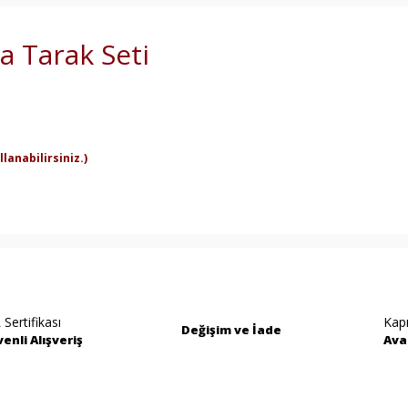
a Tarak Seti
lanabilirsiniz.)
rında ve diğer konularda yetersiz gördüğünüz noktaları öneri formunu kullan
Bu ürüne ilk yorumu siz yapın!
miyor.
Yorum Yaz
 Sertifikası
Kap
Değişim ve İade
enli Alışveriş
Ava