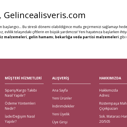
i, Gelincealisveris.com
in başlangıcı... Bu stresli dönemi olabildiğince mutlu geçirmenizi sağlamayı hede
evlilik telaşındaki çiftlerin en büyük yardımcısı! Yeni hayatınıza başlarken ihti
Gönder
iz malzemeleri
,
gelin hamamı
,
bekarlığa veda partisi malzemeleri
gibi 
erine, Gelince Alışveriş üzerinden ihtiyacınız olan tüm nikah, kına, nişan ve düğü
al ve Western Union ödeme şekilleriyle müşterilerimize ödeme kolaylıkları sunuy
tutuyoruz. Ayrıca web sitemizdeki ürünleri yakından görmek isteyenler için, İs
göndererek, evlenecek çiftlerin ihtiyacı olan ürünlerin ulaşmasını sağlıyoruz.
eli Çeyiz Malzemeleri
MÜŞTERİ HİZMETLERİ
ALIŞVERİŞ
HAKKIMIZDA
 Alışveriş! Özellikle alışverişi gelenlere, Aras kargo güvencesiyle, hızlı teslimat
Sipariş/Kargo Takibi
Ana Sayfa
Hakkımızda
emeleri için değil; sitemiz üzerinden ulaşabileceğiniz
nikah şekeri
,
kına mal
Nasıl Yapılır?
Adres:
ödeme imkanları bulunmaktadır. Yurt dışından nikah, nişan, kına ya da bekarlığa
Yeni Ürünler
Ödeme Yöntemleri
Rüstempaşa Mah
İndirimdekiler
Nedir?
Çiçekpazarı
na Malzemeleri için Tek Adres!
Yeni Üyelik
İade/Değişim Nasıl
Sok. Mataracı Ha
Yapılır?
20/505
Üye Girişi
emeleri tek tıkla kapınızda! İhtiyacınız olan tüm kına gecesi malzemeleri; kına teps