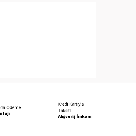
arak tarafımıza iletebilirsiniz.
Kredi Kartıyla
ıda Ödeme
Taksitli
ntajı
Alışveriş İmkanı