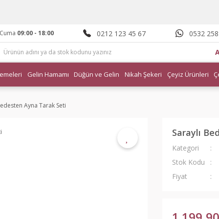
0212 123 45 67
0532 258
- Cuma
09:00 - 18:00
emeleri
Gelin Hamamı
Düğün ve Gelin
Nikah Şekeri
Çeyiz Ürünleri
Ç
Bedesten Ayna Tarak Seti
Saraylı Be
Kategori
Stok Kodu
Fiyat
1.199,90