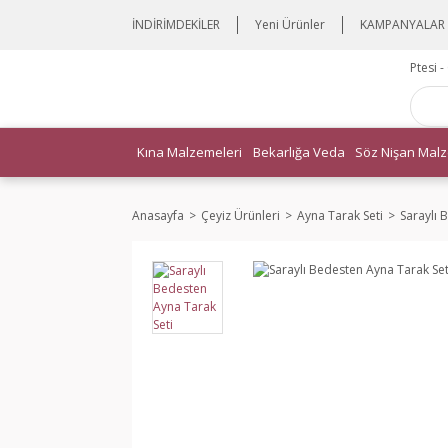
İNDİRİMDEKİLER
Yeni Ürünler
KAMPANYALAR
Ptesi 
Kına Malzemeleri
Bekarlığa Veda
Söz Nişan Malz
Anasayfa
Çeyiz Ürünleri
Ayna Tarak Seti
Saraylı 