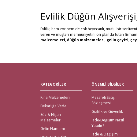
Evlilik Düğün Alışveriş
Evlilik; hem zor hem de çok heyecanlı, mutlu bir serüven
veren ve müşteri memnuniyetini ön planda tutan firmamız, 
malzemeleri
,
düğün malzemeleri
,
gelin çeyizi
,
çey
alabilirsiniz. Bu stresli süreçte mağaza mağaza dolaşmak y
kaliteli ürün seçenekleri ile satın alabilirsiniz.
Kredi kartı, Havale/Eft, Posta Çeki, Kapıda Ödeme, Payp
olanaklarımızla müşteri memnuniyetini en üst seviyede 
Tüm Türkiye ve tüm Dünya Ülkelerinden gelen siparişleri 
Nikah Şekeri ve En Kalit
KATEGORİLER
ÖNEMLİ BİLGİLER
Çeyiz malzemeleri
için en doğru adres elbette Gelince
Kına Malzemeleri
Mesafeli Satış
için kapıda ödeme imkanı ile beraber yalnızca çeyiz malz
Sözleşmesi
bekarlığa veda partisi malzemeleri
için de kapıda 
Bekarlığa Veda
içinde teslimat yapılmaktadır.
Gizlilik ve Güvenlik
Söz & Nişan
İhtiyacınız Olan Tüm Kı
Malzemeleri
İade/Değişim Nasıl
Yapılır?
Gelin Hamamı
Gelince Alışveriş üzerinden ihtiyacınız olan tüm kına malz
İade & Değişim