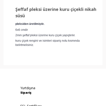
Şeffaf pleksi üzerine kuru çiçekli nikah
süsü
pleksiden üretilmiştir.
6x6 cmdir
2mm şeffaf pleksi üzerine kuru çiçek yapıştırılır.
kuru çiçek rengini ve isimleri sipariş notu kısmında
belirtmelisiniz.
Bu ürünün fiyat bilgisi, resim, ürün açıklamalarında ve
diğer konularda yetersiz gördüğünüz noktaları öneri
Bu ürüne ilk yorumu siz yapın!
formunu kullanarak tarafımıza iletebilirsiniz.
Görüş ve önerileriniz için teşekkür ederiz.
Yorum Yaz
Yurtdışına
Ürün resmi kalitesiz, bozuk veya görüntülenemiyor.
Sipariş
Ürün açıklamasında eksik bilgiler bulunuyor.
Ürün bilgilerinde hatalar bulunuyor.
SSL Sertifikası