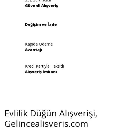
Güvenli Alışveriş
Ürün fiyatı diğer sitelerden daha pahalı.
Bu ürüne benzer farklı alternatifler olmalı.
Değişim ve İade
Kapıda Ödeme
Avantajı
Gönder
Kredi Kartıyla Taksitli
Alışveriş İmkanı
Evlilik Düğün Alışverişi,
Gelincealisveris.com