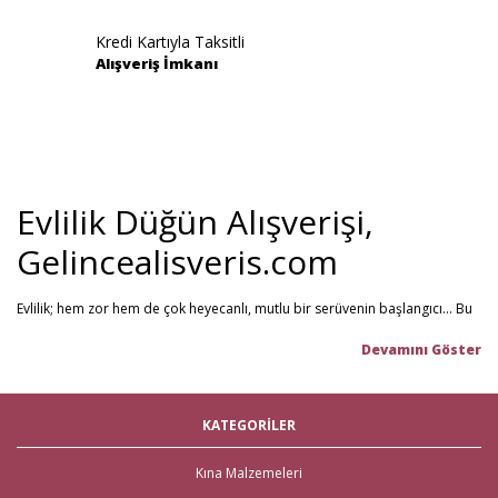
Kredi Kartıyla Taksitli
Alışveriş İmkanı
Evlilik Düğün Alışverişi,
Gelincealisveris.com
Evlilik; hem zor hem de çok heyecanlı, mutlu bir serüvenin başlangıcı... Bu
stresli dönemi olabildiğince mutlu geçirmenizi sağlamayı hedefliyoruz.
Gelince Alışveriş; 2013 senesinden beri hizmet veren ve müşteri
memnuniyetini ön planda tutan firmamız, evlilik telaşındaki çiftlerin en
büyük yardımcısı! Yeni hayatınıza başlarken ihtiyacınız olabilecek tüm
nikah şekeri
,
kına malzemeleri
,
düğün malzemeleri
,
gelin çeyizi
,
KATEGORİLER
çeyiz malzemeleri
,
gelin hamamı
,
bekarlığa veda partisi
malzemeleri
gibi ürünleri tek bir mağaza üzerinden en iyi fiyat ile satın
alabilirsiniz. Bu stresli süreçte mağaza mağaza dolaşmak yerine, Gelince
Kına Malzemeleri
Alışveriş üzerinden ihtiyacınız olan tüm nikah, kına, nişan ve düğün