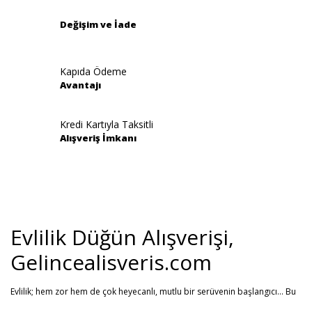
Bu ürüne benzer farklı alternatifler olmalı.
Değişim ve İade
Kapıda Ödeme
Avantajı
Gönder
Kredi Kartıyla Taksitli
Alışveriş İmkanı
Evlilik Düğün Alışverişi,
Gelincealisveris.com
Evlilik; hem zor hem de çok heyecanlı, mutlu bir serüvenin başlangıcı... Bu
stresli dönemi olabildiğince mutlu geçirmenizi sağlamayı hedefliyoruz.