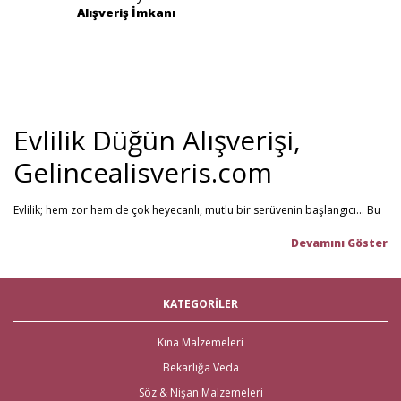
Alışveriş İmkanı
Evlilik Düğün Alışverişi,
Gelincealisveris.com
Evlilik; hem zor hem de çok heyecanlı, mutlu bir serüvenin başlangıcı... Bu
stresli dönemi olabildiğince mutlu geçirmenizi sağlamayı hedefliyoruz.
Gelince Alışveriş; 2013 senesinden beri hizmet veren ve müşteri
memnuniyetini ön planda tutan firmamız, evlilik telaşındaki çiftlerin en
büyük yardımcısı! Yeni hayatınıza başlarken ihtiyacınız olabilecek tüm
nikah şekeri
,
kına malzemeleri
,
düğün malzemeleri
,
gelin çeyizi
,
KATEGORİLER
çeyiz malzemeleri
,
gelin hamamı
,
bekarlığa veda partisi
malzemeleri
gibi ürünleri tek bir mağaza üzerinden en iyi fiyat ile satın
alabilirsiniz. Bu stresli süreçte mağaza mağaza dolaşmak yerine, Gelince
Kına Malzemeleri
Alışveriş üzerinden ihtiyacınız olan tüm nikah, kına, nişan ve düğün
Bekarlığa Veda
malzemelerini en hızlı teslimat ile en iyi fiyat ve kaliteli ürün seçenekleri ile
satın alabilirsiniz.
Söz & Nişan Malzemeleri