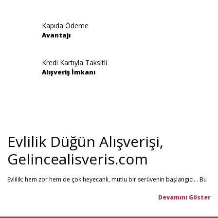
Kapıda Ödeme
Avantajı
Gönder
Kredi Kartıyla Taksitli
Alışveriş İmkanı
Evlilik Düğün Alışverişi,
Gelincealisveris.com
Evlilik; hem zor hem de çok heyecanlı, mutlu bir serüvenin başlangıcı... Bu
stresli dönemi olabildiğince mutlu geçirmenizi sağlamayı hedefliyoruz.
Gelince Alışveriş; 2013 senesinden beri hizmet veren ve müşteri
memnuniyetini ön planda tutan firmamız, evlilik telaşındaki çiftlerin en
büyük yardımcısı! Yeni hayatınıza başlarken ihtiyacınız olabilecek tüm