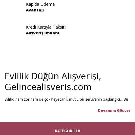
Kapıda Ödeme
Avantajı
Gönder
Kredi Kartıyla Taksitli
Alışveriş İmkanı
Evlilik Düğün Alışverişi,
Gelincealisveris.com
Evlilik; hem zor hem de çok heyecanlı, mutlu bir serüvenin başlangıcı... Bu
stresli dönemi olabildiğince mutlu geçirmenizi sağlamayı hedefliyoruz.
Gelince Alışveriş; 2013 senesinden beri hizmet veren ve müşteri
memnuniyetini ön planda tutan firmamız, evlilik telaşındaki çiftlerin en
büyük yardımcısı! Yeni hayatınıza başlarken ihtiyacınız olabilecek tüm
nikah şekeri
,
kına malzemeleri
,
düğün malzemeleri
,
gelin çeyizi
,
KATEGORİLER
çeyiz malzemeleri
,
gelin hamamı
,
bekarlığa veda partisi