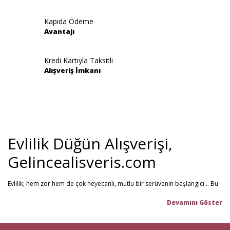
Kapıda Ödeme
Avantajı
Gönder
Kredi Kartıyla Taksitli
Alışveriş İmkanı
Evlilik Düğün Alışverişi,
Gelincealisveris.com
Evlilik; hem zor hem de çok heyecanlı, mutlu bir serüvenin başlangıcı... Bu
stresli dönemi olabildiğince mutlu geçirmenizi sağlamayı hedefliyoruz.
Gelince Alışveriş; 2013 senesinden beri hizmet veren ve müşteri
memnuniyetini ön planda tutan firmamız, evlilik telaşındaki çiftlerin en
büyük yardımcısı! Yeni hayatınıza başlarken ihtiyacınız olabilecek tüm
nikah şekeri
,
kına malzemeleri
,
düğün malzemeleri
,
gelin çeyizi
,