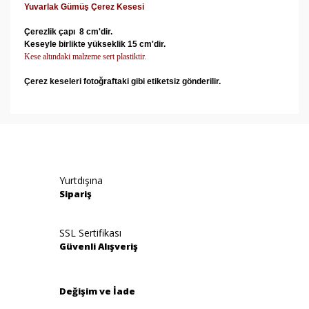
Yuvarlak Gümüş Çerez Kesesi
Çerezlik çapı 8 cm'dir.
Keseyle birlikte yükseklik 15 cm'dir.
Kese altındaki malzeme sert plastiktir.
Çerez keseleri fotoğraftaki gibi etiketsiz gönderilir.
Bu ürünün fiyat bilgisi, resim, ürün açıklamalarında ve
diğer konularda yetersiz gördüğünüz noktaları öneri
Bu ürüne ilk yorumu siz yapın!
formunu kullanarak tarafımıza iletebilirsiniz.
Görüş ve önerileriniz için teşekkür ederiz.
Yorum Yaz
Yurtdışına
Ürün resmi kalitesiz, bozuk veya görüntülenemiyor.
Sipariş
Ürün açıklamasında eksik bilgiler bulunuyor.
Ürün bilgilerinde hatalar bulunuyor.
SSL Sertifikası
Güvenli Alışveriş
Ürün fiyatı diğer sitelerden daha pahalı.
Bu ürüne benzer farklı alternatifler olmalı.
Değişim ve İade